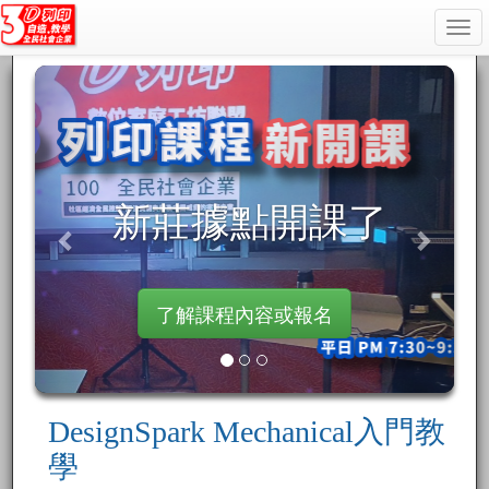
Togg
navi
了
3D列印新趨勢
認識3D PRINT最新技術
瀏覽
DesignSpark Mechanical入門教
學