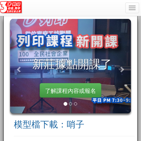
Togg
navi
新莊據點開課了
了解課程內容或報名
模型檔下載：哨子