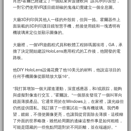
肖恩•霍爾已經建立了一個結束奔波微軟與 該3D列印原型，
一對它們使用VR護目鏡胡椒的鬼魂幻覺建立一個全息圖。
大廳3D列印與其他人一樣的外殼前，但與一捻。霍爾器件上
面裝載的3D列印護目鏡智慧手機，然後使用鏡和一塊透明有
機玻璃來定位並顯示圖像的。
大廳裡，一個VR遊戲程式員和軟體工程師瑪麗埃塔，GA，承
擔了決定開始建設HoloLens應用程式的工作後，他開發的電
路板。
他DIY HoloLens設備花費了他10美元的材料，他說這項目的
任何手機圖像從眼睛放大版16“。
“我打算增加一個大躍進運動，深度感應器，和/或跟踪，能夠
與虛擬對像進行交互，”霍爾說。“一個朋友發現了一個叫單向
鏡面薄膜產品。它通常用於在Windows上，在家裡，讓光線但
仍然提供隱私。我訂購了一些嘗試在一塊有機玻璃。我們希
望，鍍銀，不僅使圖像更亮，也讓我從背面除去薄膜 - 這模糊
了外面的世界略微 - 雖然給周圍的邊緣這整件事是如何粗糙，
可能是隱藏的一些焦點問題對於不同距離，並在端越好。“