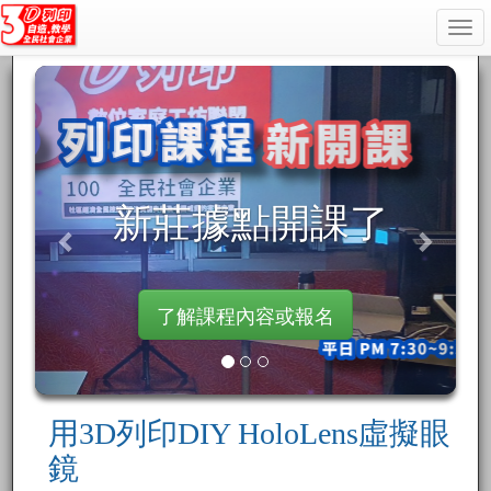
Togg
navi
新莊據點開課了
了解課程內容或報名
用3D列印DIY HoloLens虛擬眼
鏡